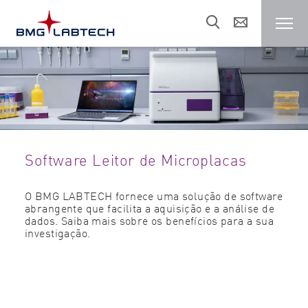
Leitor de Microplaca
Clientes
Software Leitor de Microplacas
Áreas de Pesquisa
O BMG LABTECH fornece uma solução de software
abrangente que facilita a aquisição e a análise de
Recursos
dados. Saiba mais sobre os benefícios para a sua
investigação.
Vendas e suporte
Sobre nós