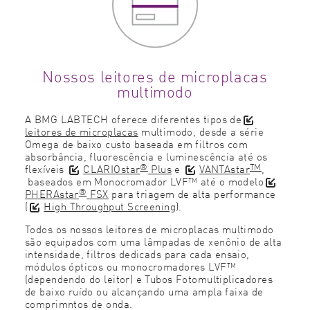
Nossos leitores de microplacas
multimodo
A BMG LABTECH oferece diferentes tipos de
leitores de microplacas
multimodo, desde a série
Omega de baixo custo baseada em filtros com
absorbância, fluorescência e luminescência até os
®
TM
flexíveis
CLARIOstar
Plus
e
VANTAstar
,
baseados em Monocromador LVF™ até o modelo
®
PHERAstar
FSX
para triagem de alta performance
(
High Throughput Screening
).
Todos os nossos leitores de microplacas multimodo
são equipados com uma lâmpadas de xenônio de alta
intensidade, filtros dedicads para cada ensaio,
módulos ópticos ou monocromadores LVF™
(dependendo do leitor) e Tubos Fotomultiplicadores
de baixo ruído ou alcançando uma ampla faixa de
comprimntos de onda.