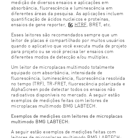
medição de diversos ensaios e aplicações em
absorbância, fluorescência e luminescência em
diferentes áreas da pesquisa. As aplicações incluem
quantificação de ácidos nucleicos e proteínas,
ensaios de gene reporter,
HTRF
, BRET, etc.
Esses leitores são recomendados sempre que um
leitor de placas é compartilhado por muitos usuários
quando o aplicativo que você executa muda de projeto
para projeto ou se você precisa ler ensaios com
diferentes modos de detecção e/ou multiplex.
Um leitor de microplacas multimodo totalmente
equipado com absorbância, intensidade de
fluorescência, luminescência, fluorescência resolvida
no tempo (TRF), TR-FRET, fluorescência polarizada e
AlphaScreen pode detectar todos os ensaios não
radioativos disponíveis no mercado. A seguir estão
exemplos de medições feitas com leitores de
microplacas multimodo BMG LABTECH.
Exemplos de medições com leitores de microplacas
multimodo BMG LABTECH:
A seguir estão exemplos de medições feitas com
leitores de microplacas multimodo BMG LABTECH: