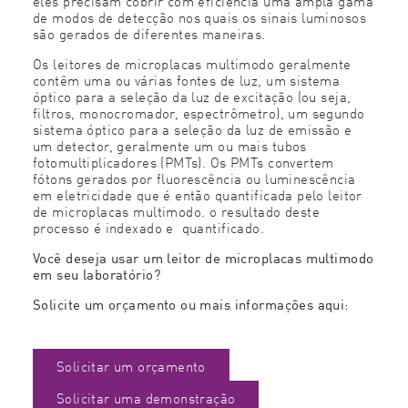
eles precisam cobrir com eficiência uma ampla gama
de modos de detecção nos quais os sinais luminosos
são gerados de diferentes maneiras.
Os leitores de microplacas multimodo geralmente
contêm uma ou várias fontes de luz, um sistema
óptico para a seleção da luz de excitação (ou seja,
filtros, monocromador, espectrômetro), um segundo
sistema óptico para a seleção da luz de emissão e
um detector, geralmente um ou mais tubos
fotomultiplicadores (PMTs). Os PMTs convertem
fótons gerados por fluorescência ou luminescência
em eletricidade que é então quantificada pelo leitor
de microplacas multimodo. o resultado deste
processo é indexado e quantificado.
Você deseja usar um leitor de microplacas multimodo
em seu laboratório?
Solicite um orçamento ou mais informações aqui:
Solicitar um orçamento
Solicitar uma demonstração