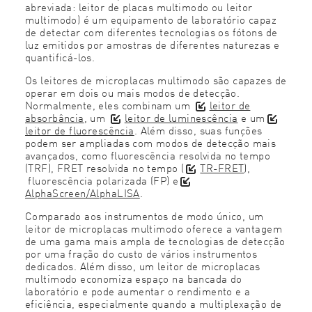
abreviada: leitor de placas multimodo ou leitor
multimodo) é um equipamento de laboratório capaz
de detectar com diferentes tecnologias os fótons de
luz emitidos por amostras de diferentes naturezas e
quantificá-los.
Os leitores de microplacas multimodo são capazes de
operar em dois ou mais modos de detecção.
Normalmente, eles combinam um
leitor de
absorbância
, um
leitor de luminescência
e um
leitor de fluorescência
. Além disso, suas funções
podem ser ampliadas com modos de detecção mais
avançados, como fluorescência resolvida no tempo
(TRF), FRET resolvida no tempo (
TR-FRET
),
fluorescência polarizada (FP) e
AlphaScreen/AlphaLISA
.
Comparado aos instrumentos de modo único, um
leitor de microplacas multimodo oferece a vantagem
de uma gama mais ampla de tecnologias de detecção
por uma fração do custo de vários instrumentos
dedicados. Além disso, um leitor de microplacas
multimodo economiza espaço na bancada do
laboratório e pode aumentar o rendimento e a
eficiência, especialmente quando a multiplexação de