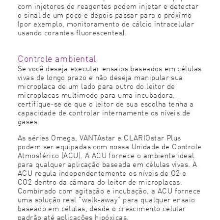
com injetores de reagentes podem injetar e detectar
o sinal de um poço e depois passar para o próximo
(por exemplo, monitoramento de cálcio intracelular
usando corantes fluorescentes).
Controle ambiental
Se você deseja executar ensaios baseados em células
vivas de longo prazo e não deseja manipular sua
microplaca de um lado para outro do leitor de
microplacas multimodo para uma incubadora,
certifique-se de que o leitor de sua escolha tenha a
capacidade de controlar internamente os níveis de
gases.
As séries Omega, VANTAstar e CLARIOstar Plus
podem ser equipadas com nossa Unidade de Controle
Atmosférico (ACU). A ACU fornece o ambiente ideal
para qualquer aplicação baseada em células vivas. A
ACU regula independentemente os níveis de O2 e
CO2 dentro da câmara do leitor de microplacas.
Combinado com agitação e incubação, a ACU fornece
uma solução real “walk-away” para qualquer ensaio
baseado em células, desde o crescimento celular
padrão até aplicações hipóxicas.