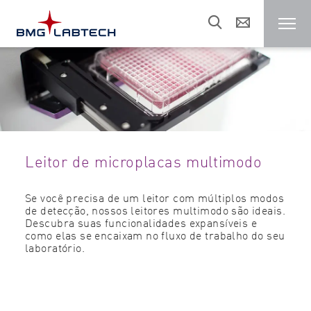
Leitor de Microplaca
Clientes
Leitor de microplacas multimodo
Áreas de Pesquisa
Se você precisa de um leitor com múltiplos modos
de detecção, nossos leitores multimodo são ideais.
Recursos
Descubra suas funcionalidades expansíveis e
como elas se encaixam no fluxo de trabalho do seu
laboratório.
Vendas e suporte
Sobre nós