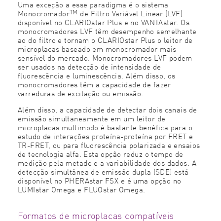
Uma exceção a esse paradigma é o sistema
TM
Monocromador
de Filtro Variável Linear (LVF)
disponível no CLARIOstar Plus e no VANTAstar. Os
monocromadores LVF têm desempenho semelhante
ao do filtro e tornam o CLARIOstar Plus o leitor de
microplacas baseado em monocromador mais
sensível do mercado. Monocromadores LVF podem
ser usados na detecção de intensidade de
fluorescência e luminescência. Além disso, os
monocromadores têm a capacidade de fazer
varreduras de excitação ou emissão.
Além disso, a capacidade de detectar dois canais de
emissão simultaneamente em um leitor de
microplacas multimodo é bastante benéfica para o
estudo de interações proteína-proteína por FRET e
TR-FRET, ou para fluorescência polarizada e ensaios
de tecnologia alfa. Esta opção reduz o tempo de
medição pela metade e a variabilidade dos dados. A
detecção simultânea de emissão dupla (SDE) está
disponível no PHERAstar FSX e é uma opção no
LUMIstar Omega e FLUOstar Omega.
Formatos de microplacas compatíveis