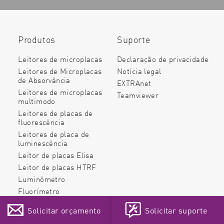
Produtos
Suporte
Leitores de microplacas
Declaração de privacidade
Leitores de Microplacas
Notícia legal
de Absorvância
EXTRAnet
Leitores de microplacas
Teamviewer
multimodo
Leitores de placas de
fluorescência
Leitores de placa de
luminescência
Leitor de placas Elisa
Leitor de placas HTRF
Luminômetro
Fluorímetro
Espectrofotômetro de
Solicitar orçamento
Solicitar suporte
microplacas
Nefelômetro