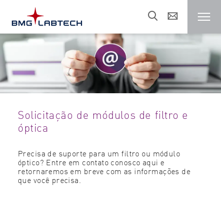
Leitor de Microplaca
Clientes
Solicitação de módulos de filtro e
Áreas de Pesquisa
óptica
Recursos
Precisa de suporte para um filtro ou módulo
óptico? Entre em contato conosco aqui e
retornaremos em breve com as informações de
que você precisa.
Vendas e suporte
Sobre nós