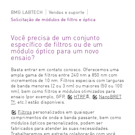
BMG LABTECH
Vendas e suporte
Solicitação de módulos de filtro e óptica
Você precisa de um conjunto
específico de filtros ou de um
módulo óptico para um novo
ensaio?
Basta entrar em contato conosco. Oferecemos uma
ampla gama de filtros entre 240 nm a 850 nm com
incrementos de 10 nm. Filtros especiais com larguras
de banda menores (2 ou 3 nm) ou maiores (50 ou 100
nm), bem como filtros e módulos otimizados para
®
ensaio (por exemplo, GFP,
HTRF
,
NanoBRET
™
, etc.) estão disponíveis.
Filtros
personalizados em quaisquer
comprimentos de onda e banda passante, bem como
módulos ópticos personalizados, podem ser
fabricados para atender às suas necessidades.
Trabalharemos em estreita colaboração com você