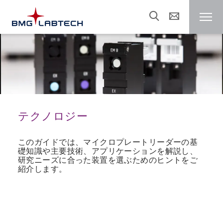
マイクロプレートリーダー
パートナー
テクノロジー
研究分野
このガイドでは、マイクロプレートリーダーの基
礎知識や主要技術、アプリケーションを解説し、
リソース
研究ニーズに合った装置を選ぶためのヒントをご
紹介します。
セールス & サポート
About us