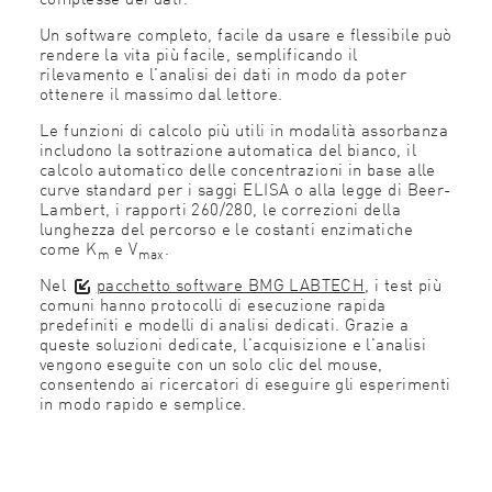
Un software completo, facile da usare e flessibile può
rendere la vita più facile, semplificando il
rilevamento e l'analisi dei dati in modo da poter
ottenere il massimo dal lettore.
Le funzioni di calcolo più utili in modalità assorbanza
includono la sottrazione automatica del bianco, il
calcolo automatico delle concentrazioni in base alle
curve standard per i saggi ELISA o alla legge di Beer-
Lambert, i rapporti 260/280, le correzioni della
lunghezza del percorso e le costanti enzimatiche
come K
e V
.
m
max
Nel
pacchetto software BMG LABTECH
, i test più
comuni hanno protocolli di esecuzione rapida
predefiniti e modelli di analisi dedicati. Grazie a
queste soluzioni dedicate, l'acquisizione e l'analisi
vengono eseguite con un solo clic del mouse,
consentendo ai ricercatori di eseguire gli esperimenti
in modo rapido e semplice.