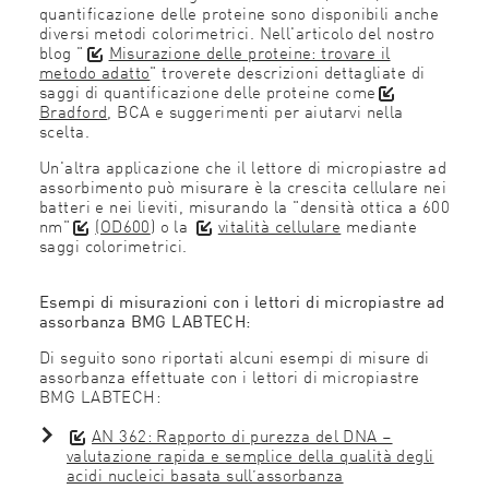
quantificazione delle proteine sono disponibili anche
diversi metodi colorimetrici. Nell'articolo del nostro
blog "
Misurazione delle proteine: trovare il
metodo adatto
" troverete descrizioni dettagliate di
saggi di quantificazione delle proteine come
Bradford
, BCA e suggerimenti per aiutarvi nella
scelta.
Un'altra applicazione che il lettore di micropiastre ad
assorbimento può misurare è la crescita cellulare nei
batteri e nei lieviti, misurando la "densità ottica a 600
nm"
(OD600
) o la
vitalità cellulare
mediante
saggi colorimetrici.
Esempi di misurazioni con i lettori di micropiastre ad
assorbanza BMG LABTECH:
Di seguito sono riportati alcuni esempi di misure di
assorbanza effettuate con i lettori di micropiastre
BMG LABTECH:
AN 362: Rapporto di purezza del DNA –
valutazione rapida e semplice della qualità degli
acidi nucleici basata sull’assorbanza