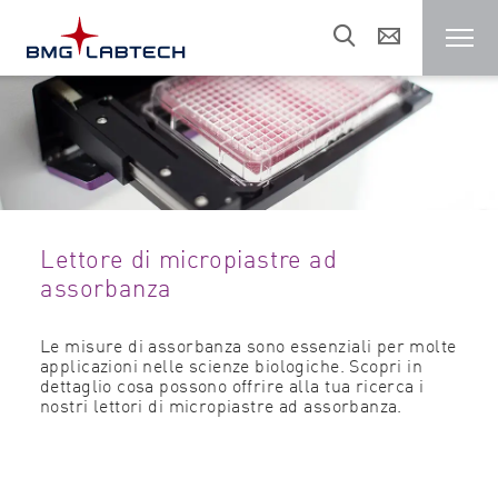
Lettori di micropiastre
Referenze
Lettore di micropiastre ad
Aree di ricerca
assorbanza
Risorse
Le misure di assorbanza sono essenziali per molte
applicazioni nelle scienze biologiche. Scopri in
dettaglio cosa possono offrire alla tua ricerca i
nostri lettori di micropiastre ad assorbanza.
Vendite e assistenza
Chi siamo