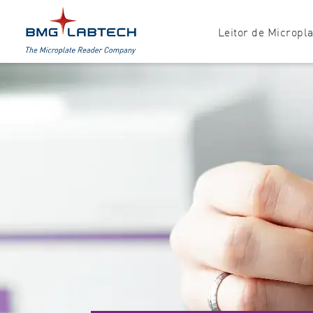
Leitor de Micropl
Produtos
Explore todas as opções
Acessorios
Absorbância
Programas
Multi-modo
Luminescência
Fluorescência
Nefelometria