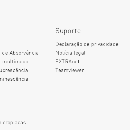
Suporte
s
Declaração de privacidade
s de Absorvância
Notícia legal
as multimodo
EXTRAnet
luorescência
Teamviewer
uminescência
microplacas