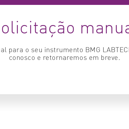
Biologia Celular
Co
olicitação manu
Sinalização Celular
Tu
Ciencias ambientais
Vi
Genômica e Genética
al para o seu instrumento BMG LABTEC
conosco e retornaremos em breve.