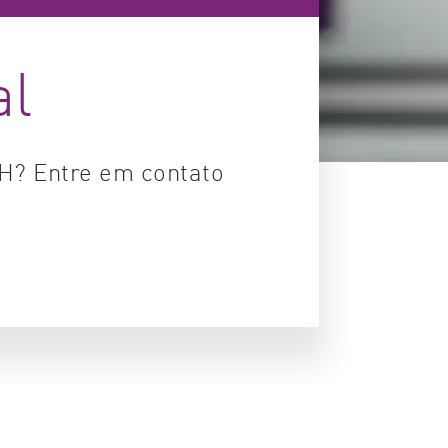
ntrole de qualidade
al
rbidez e Solubilidade
rologia
H? Entre em contato