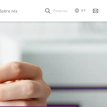
Sobre nós
PT
EN
DE
vendas e suporte
S e descoberta de drogas
Companhia
Scientific talks
Eventos
Solicitação de módulos de 
ES
FR
unologia
Equipe
Vozes do cliente
Carreiras
Contrato de serviço
IT
ware
tabolismo
Transferências
Solicitação manual
mega Series
SPECTROstar
NEPHELOstar
日本
Nano
Plus
ativos
crobiologia
Citações
Instrumentos legados
中国
ologia molecular
Vídeos de produtos
한국어
urociência
trição e Ciência dos Alimentos
ência e interação de proteínas