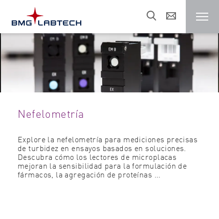
Lectores de microplacas
Clientes
Nefelometría
Áreas de investigación
Explore la nefelometría para mediciones precisas
de turbidez en ensayos basados en soluciones.
Recursos
Descubra cómo los lectores de microplacas
mejoran la sensibilidad para la formulación de
fármacos, la agregación de proteínas ...
Ventas/Soporte
Sobre nosotros