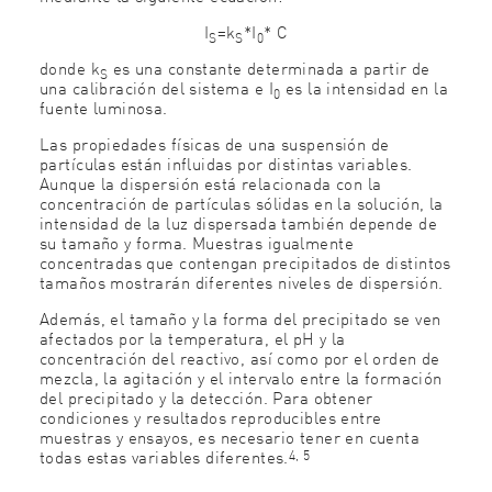
I
=
k
*
I
*
C
S
S
0
donde k
es
una constante determinada a partir de
S
una calibración del sistema e I
es
la intensidad en la
0
fuente luminosa.
Las propiedades físicas de una suspensión de
partículas están influidas por distintas variables.
Aunque la dispersión está relacionada con la
concentración de partículas sólidas en la solución, la
intensidad de la luz dispersada también depende de
su tamaño y forma. Muestras igualmente
concentradas que contengan precipitados de distintos
tamaños mostrarán diferentes niveles de dispersión.
Además, el tamaño y la forma del precipitado se ven
afectados por la temperatura, el pH y la
concentración del reactivo, así como por el orden de
mezcla, la agitación y el intervalo entre la formación
del precipitado y la detección. Para obtener
condiciones y resultados reproducibles entre
muestras y ensayos, es necesario tener en cuenta
4, 5
todas estas variables diferentes.