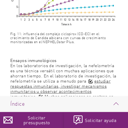
Fig. 11: influencia del complejo ciclopirox (CD-EC) en el
crecimiento de Candida albicans con curvas de crecimiento
monitorizadas en el NEPHELOstar Plus.
Ensayos inmunológicos
En los laboratorios de investigación, la nefelometría
es una técnica versátil con muchas aplicaciones que
ahorran tiempo. En el laboratorio de investigación, la
nefelometría se utiliza a menudo para
estudiar
respuestas inmunitarias, investigar mecanismos
inmunitarios u observar acontecimientos
inmunitarios.
Muchas aplicaciones se centran en
la cuantificación de proteínas
.
Índice
¿Qué es la nefelometría?
Solicitar
Referencias
Solicitar ayuda
presupuesto
Diferencia entre nefelometría y turbidimetría