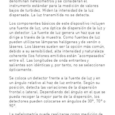
denominan nefelómetros y se consideran el
instrumento estándar para la medición de valores
bajos de turbidez. Miden la intensidad de la luz
dispersada. La luz transmitida no se detecta.
Los componentes básicos de este dispositivo incluyen
una fuente de luz, una óptica de dispersión de la luz y
un detector. La fuente de luz genera un haz que se
dirige a través de la muestra. Como fuentes de luz
pueden utilizarse lámparas halógenas y de xenón o
láseres. Los láseres suelen ser la opción más común,
debido a su sensibilidad, alta intensidad y naturaleza
coherente (los fotones emitidos están "acompasados"
entre sí). Las longitudes de onda entrantes y
salientes son idénticas y, por tanto, no se seleccionan
ópticamente.
Se coloca un detector frente a la fuente de luz y en
un ángulo relativo al haz de luz entrante. Según su
posición, detecta las variaciones de la dispersión
frontal o lateral. Dependiendo del ángulo en el que se
pueda recoger la mayor parte de la dispersión, los
detectores pueden colocarse en ángulos de 30°, 70° o
90°.
La nefelometría puede realizarse como medición de