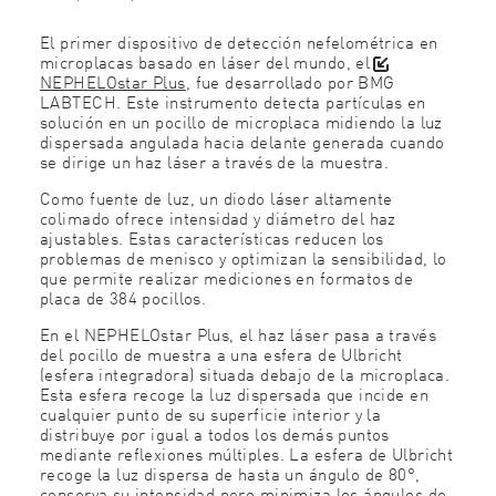
El primer dispositivo de detección nefelométrica en
microplacas basado en láser del mundo, el
NEPHELOstar Plus
, fue desarrollado por
BMG
LABTECH. Este instrumento detecta partículas en
solución en un pocillo de microplaca midiendo la luz
dispersada angulada hacia delante generada cuando
se dirige un haz láser a través de la muestra.
Como fuente de luz, un diodo láser altamente
colimado ofrece intensidad y diámetro del haz
ajustables. Estas características reducen los
problemas de menisco y optimizan la sensibilidad, lo
que permite realizar mediciones en formatos de
placa de 384 pocillos.
En el NEPHELOstar Plus, el haz láser pasa a través
del pocillo de muestra a una esfera de Ulbricht
(esfera integradora) situada debajo de la microplaca.
Esta esfera recoge la luz dispersada que incide en
cualquier punto de su superficie interior y la
distribuye por igual a todos los demás puntos
mediante reflexiones múltiples. La esfera de Ulbricht
recoge la luz dispersa de hasta un ángulo de 80°,
conserva su intensidad pero minimiza los ángulos de