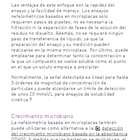
Las ventajas de este enfoque son la rapidez del
ensayo y la facilidad de manejo. Los ensayos
nefelométricos basados en microplacas solo
requieren pasos de pipeteo; no es necesaria la
filtración ni la separación de fases de la solución del
residuo no disuelto. Además, no se requiere ningún
paso de transferencia de líquido, ya que la
preparación del ensayo y su medición pueden
realizarse en la misma microplaca. Por último, puede
emplearse para determinar tanto la concentración a
la que un compuesto se vuelve soluble como el punto
en el que un soluto empieza a precipitar.
Normalmente, la señal detectada es lineal para hasta
3 órdenes de magnitud de concentración de
partículas y puede alcanzarse un límite de detección
de unos 20 mmol/L para ensayos de solubilidad
8
cinética.
Crecimiento microbiano
La nefelometría basada en microplacas también
puede utilizarse como alternativa a la
detección
del crecimiento microbiano basada en la absorbancia
OD600
. A medida que las bacterias se multiplican, el