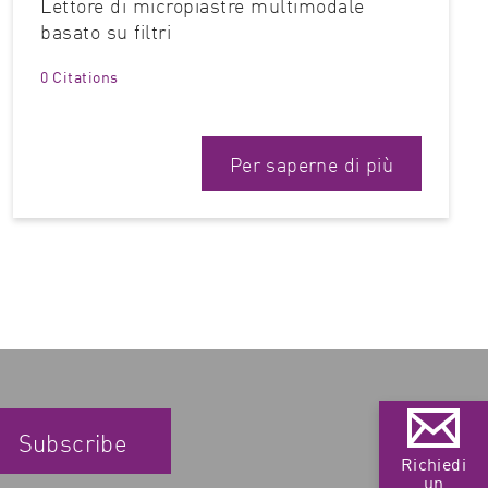
Lettore di micropiastre multimodale
basato su filtri
0 Citations
Per saperne di più
Subscribe
Richiedi
un