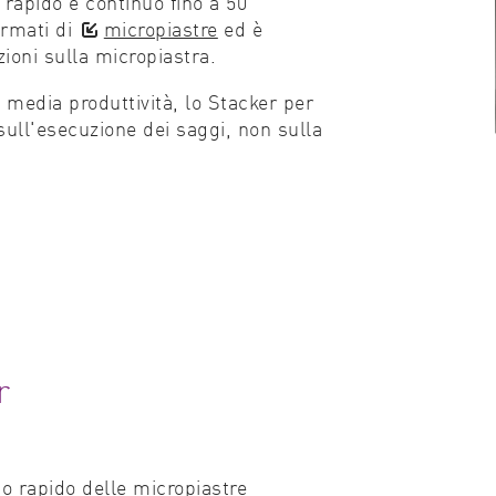
 rapido e continuo fino a 50
formati di
micropiastre
ed è
Biologia cellulare
zioni sulla micropiastra.
Segnalazione cellulare
a media produttività, lo Stacker per
sull'esecuzione dei saggi, non sulla
Scienze ambientali
Genomica e genetica
r
 rapido delle micropiastre