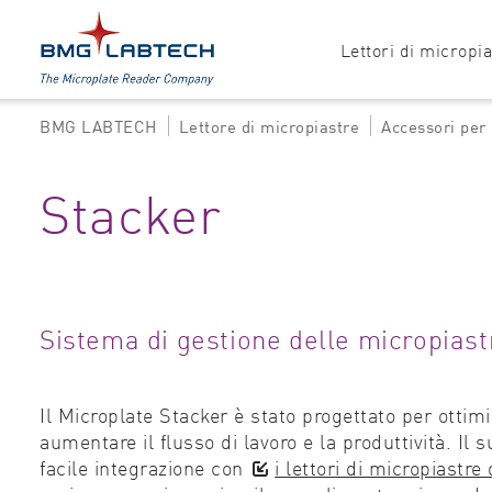
Lettori di micropi
BMG LABTECH
Lettore di micropiastre
Accessori per 
Prodotti
Tutte le opzioni
Stacker
Accessori
Assorbanza
Software
Multimodale
Luminescenza
Sistema di gestione delle micropiast
Fluorescenza
Nefelometria
Il Microplate Stacker è stato progettato per ottimi
aumentare il flusso di lavoro e la produttività. I
facile integrazione con
i lettori di micropiast