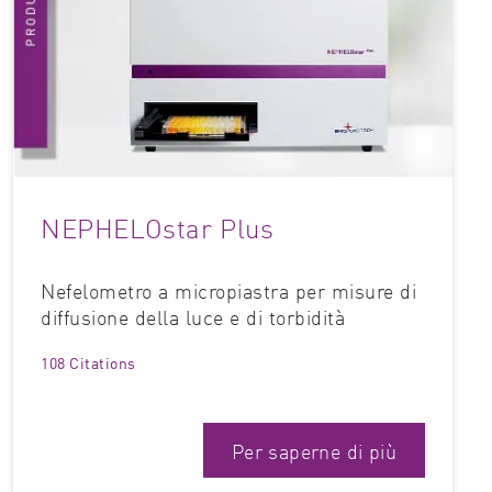
NEPHELOstar Plus
Nefelometro a micropiastra per misure di
diffusione della luce e di torbidità
108 Citations
Per saperne di più