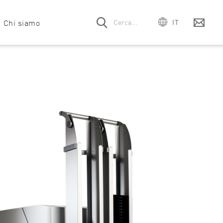
a
Chi siamo
IT
EN
DE
ssistenza
Azienda
HTS e scoperta di farmaci
Webinar
Eventi
Richiesta di moduli filtro e ottica
ES
FR
a
Team
Immunologia
Testimonianze dei clienti
Carriere
Richiesta contratto di assistenza
PT
are
Metabolismo
Download
Richiesta manuale
mega Series
SPECTROstar
NEPHELOstar
日本
Nano
Plus
ativa
Microbiologia
Pubblicazioni
Dispositivi fuori produzione
中国
e!
Biologia molecolare
Video sui prodotti
한국어
Neuroscienze
Nutrizione e scienze alimentari
Scienza delle proteine e interazione