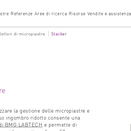
astre
Referenze
Aree di ricerca
Risorse
Vendite e assistenz
lettori di micropiastre
Stacker
Lettore di micropiastre
Sviluppo di test
Note applicative
Uffici vendite e a
Bioanalisi
Note HowTo
Assistenza tecnic
VANTAstar
Biochimica
Blog
Assistenza softw
PHERAstar
CLARIOstar
O
FSX
Plus
Biologia
Tecnologie
Assistenza applic
re
Trova il lettore di micropiastre più adatto alle tue esigenz
Biomateriali
Tutorial
Biotecnologia
zzare la gestione delle micropiastre e
Cancro e oncologia
l suo ingombro ridotto consente una
re di BMG LABTECH
e
permette di
Cardiovascolare