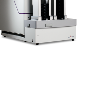
Controllo qualità
Torbidità e solubilità
Virologia