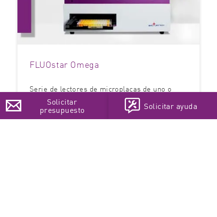
FLUOstar Omega
Serie de lectores de microplacas de uno o
varios modos actualizables
Solicitar
Solicitar ayuda
presupuesto
0 Citations
Choose your language
Leer más
EN
DE
FR
PT
IT
日本
中国
한국어