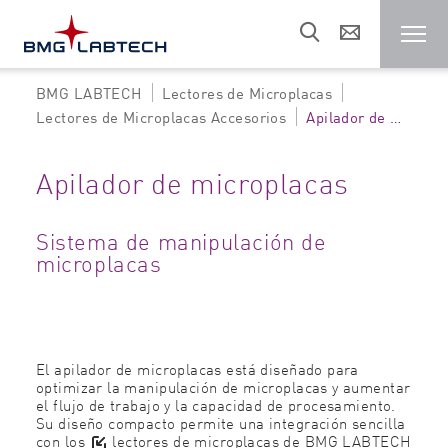
BMG LABTECH
Lectores de Microplacas
Lectores de microplacas
Lectores de Microplacas Accesorios
Apilador de microplacas
Clientes
Apilador de microplacas
Áreas de investigación
Sistema de manipulación de
microplacas
Recursos
El apilador de microplacas está diseñado para
Ventas/Soporte
optimizar la manipulación de microplacas y aumentar
el flujo de trabajo y la capacidad de procesamiento.
Su diseño compacto permite una integración sencilla
Sobre nosotros
con los
lectores de microplacas
de BMG LABTECH