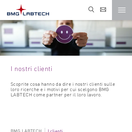
Lettori di micropiastre
Referenze
I nostri clienti
Aree di ricerca
Scoprite cosa hanno da dire i nostri clienti sulle
loro ricerche e i motivi per cui scelgono BMG
Risorse
LABTECH come partner per il loro lavoro.
Vendite e assistenza
Chi siamo
BMG LABTECH
I clienti