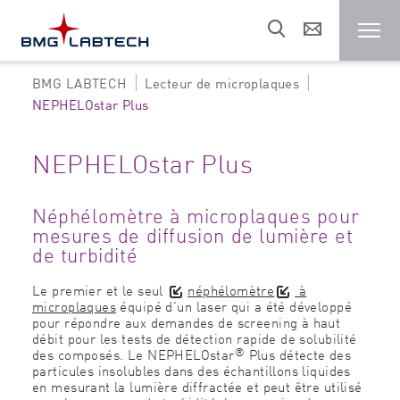
BMG LABTECH
Lecteur de microplaques
Lecteur de microplaques
NEPHELOstar Plus
Clients
NEPHELOstar Plus
Domaines de recherche
Néphélomètre à microplaques pour
mesures de diffusion de lumière et
de turbidité
Ressources
Le premier et le seul
néphélomètre
à
microplaques
équipé d'un laser qui a été développé
pour répondre aux demandes de screening à haut
Service
débit pour les tests de détection rapide de solubilité
®
des composés. Le NEPHELOstar
Plus détecte des
particules insolubles dans des échantillons liquides
en mesurant la lumière diffractée et peut être utilisé
Entreprise