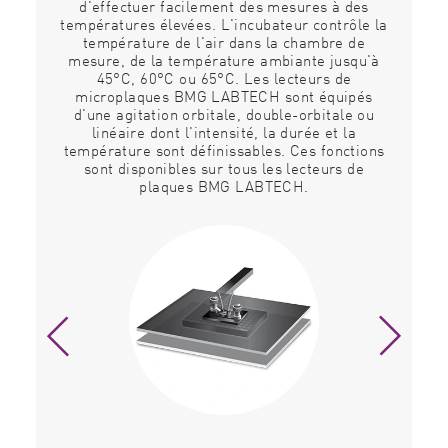
our
d'effectuer facilement des mesures à des
lée
températures élevées. L'incubateur contrôle la
néc
température de l'air dans la chambre de
pe
r du
mesure, de la température ambiante jusqu'à
une
45°C, 60°C ou 65°C. Les lecteurs de
SP
met
microplaques BMG LABTECH sont équipés
ma
eur
d'une agitation orbitale, double-orbitale ou
in
linéaire dont l'intensité, la durée et la
n
température sont définissables. Ces fonctions
sont disponibles sur tous les lecteurs de
plaques BMG LABTECH.