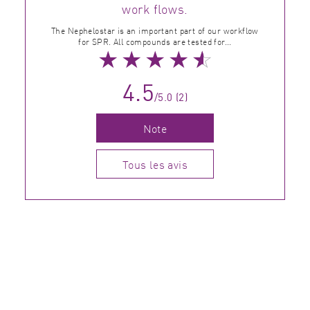
work flows.
The Nephelostar is an important part of our workflow
for SPR. All compounds are tested for...
★
★
★
★
☆
4.5
/5.0 (2)
Note
Tous les avis