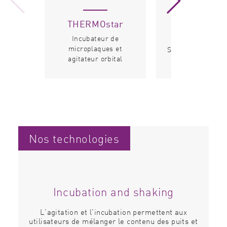
THERMOstar
Microplat
Stacker
Incubateur de
microplaques et
Système de gesti
agitateur orbital
microplaque
Nos technologies
Incubation and shaking
ôle
L'agitation et l'incubation permettent aux
Un
.
utilisateurs de mélanger le contenu des puits et
au