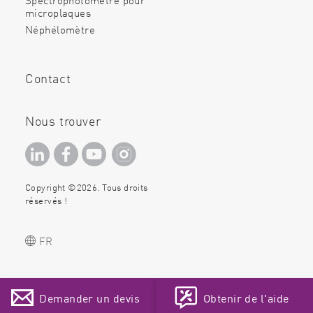
microplaques
Néphélomètre
Contact
Nous trouver
Copyright ©2026. Tous droits
réservés !
EN
FR
DE
ES
PT
Demander un devis
Obtenir de l'aide