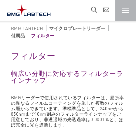
BMG LABTECH
マイクロプレートリーダー
マイクロプレートリーダー
付属品
フィルター
パートナー
フィルター
研究分野
幅広い分野に対応するフィルターラ
インナップ
リソース
BMGリーダーで使用されているフィルターは、屈折率
の異なるフィルムコーティングを施した複数のフィル
ム層からできています。準標準品として、240nmから
セールス & サポート
850nmまで10nm刻みのフィルターラインナップをご
用意しており、非透過域の光透過率は0.0001％と、ほ
ぼ完全に光を遮断します。
About us