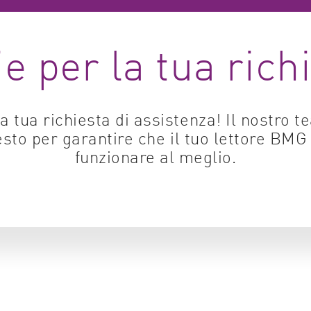
Biologia cellulare
e per la tua rich
Segnalazione cellulare
Scienze ambientali
Genomica e genetica
 tua richiesta di assistenza! Il nostro t
resto per garantire che il tuo lettore BM
funzionare al meglio.