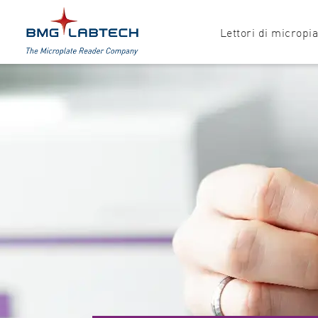
Lettori di micropi
Prodotti
Tutte le opzioni
Accessori
Assorbanza
Software
Multimodale
Luminescenza
Fluorescenza
Nefelometria