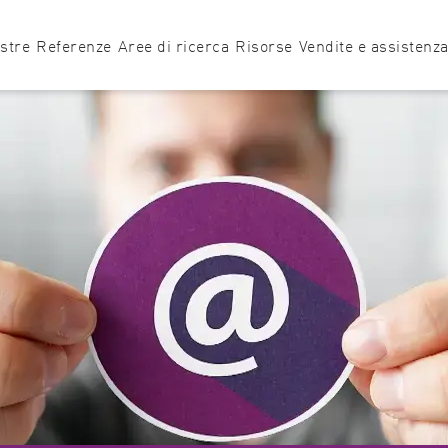
astre
Referenze
Aree di ricerca
Risorse
Vendite e assistenz
Lettore di micropiastre
Sviluppo di test
Note applicative
Uffici vendite e a
Bioanalisi
Note HowTo
Assistenza tecnic
VANTAstar
Biochimica
Blog
Assistenza softw
PHERAstar
CLARIOstar
O
FSX
Plus
Biologia
Tecnologie
Assistenza applic
Trova il lettore di micropiastre più adatto alle tue esigenz
Biomateriali
Tutorial
Biotecnologia
Cancro e oncologia
Cardiovascolare