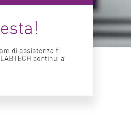
Controllo qualità
iesta!
Torbidità e solubilità
Virologia
eam di assistenza ti
G LABTECH continui a