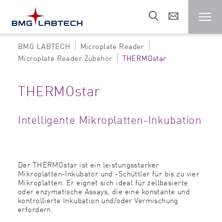
BMG LABTECH
Microplate Reader
Microplate Reader
Microplate Reader Zubehör
THERMOstar
Referenzen
THERMOstar
Forschungsgebiete
Intelligente Mikroplatten-Inkubation
Materialien
Der THERMOstar ist ein leistungsstarker
Mikroplatten-Inkubator und -Schüttler für bis zu vier
Mikroplatten. Er eignet sich ideal für zellbasierte
Sales & Support
oder enzymatische Assays, die eine konstante und
kontrollierte Inkubation und/oder Vermischung
erfordern.
Über uns