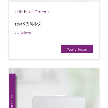
LUMIstar Omega
化学发光酶标仪
0 Citations
Weiterlesen